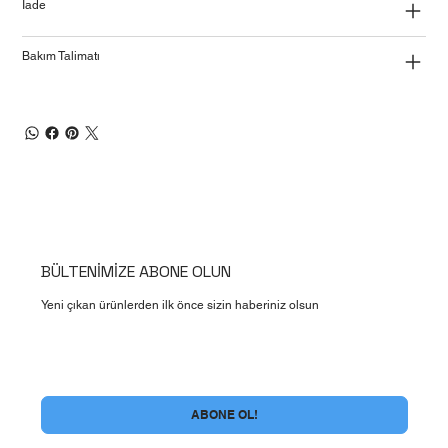
İade
Bakım Talimatı
BÜLTENİMİZE ABONE OLUN
Yeni çıkan ürünlerden ilk önce sizin haberiniz olsun
Evet , Bülten Aboneliği şartlarını kabul ediyorum
*
ABONE OL!