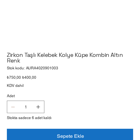
Zirkon Taşlı Kelebek Kolye Küpe Kombin Altın
Renk
Stok
Stok kodu:
AURA4020901003
kodu:
AURA4020901003
Orijinal
İndirimli
₺750,00
₺400,00
fiyat
fiyat
KDV dahil
Adet
Stokta sadece 6 adet kaldı
Sepete Ekle