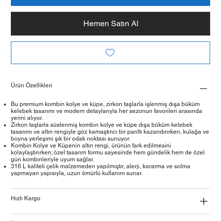
Hemen Satın Al
Ürün Özellikleri
Bu premium kombin kolye ve küpe, zirkon taşlarla işlenmiş dışa büküm
kelebek tasarımı ve modern detaylarıyla her sezonun favorileri arasında
yerini alıyor.
Zirkon taşlarla süslenmiş kombin kolye ve küpe dışa büküm kelebek
tasarımı ve altın rengiyle göz kamaştırıcı bir parıltı kazandırırken, kulağa ve
boyna yerleşimi şık bir odak noktası sunuyor.
Kombin Kolye ve Küpenin altın rengi, ürünün fark edilmesini
kolaylaştırırken; özel tasarım formu sayesinde hem gündelik hem de özel
gün kombinleriyle uyum sağlar.
316 L kaliteli çelik malzemeden yapılmıştır, alerji, kararma ve solma
yapmayan yapısıyla, uzun ömürlü kullanım sunar.
Hızlı Kargo