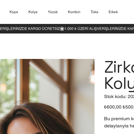
Küpe
Kolye
Yüzük
Kombin
Toka
Erkek
Zirk
Koly
Stok
Stok kodu:
20
kodu
202
Orijinal
İndirimli
₺600,00
₺500
fiyat
fiyat
Bu premium kol
detaylarıyla he