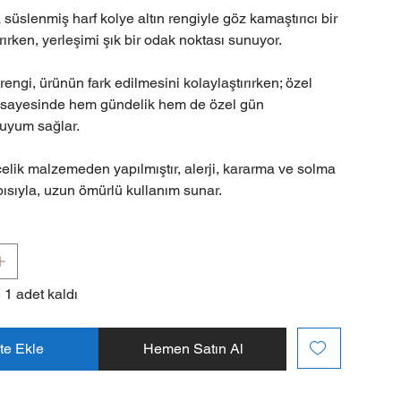
a süslenmiş harf kolye altın rengiyle göz kamaştırıcı bir
ırırken, yerleşimi şık bir odak noktası sunuyor.
 rengi, ürünün fark edilmesini kolaylaştırırken; özel
 sayesinde hem gündelik hem de özel gün
 uyum sağlar.
 çelik malzemeden yapılmıştır, alerji, kararma ve solma
sıyla, uzun ömürlü kullanım sunar.
 1 adet kaldı
te Ekle
Hemen Satın Al