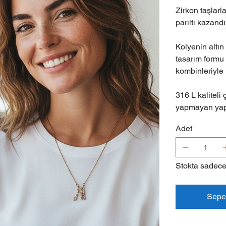
Zirkon taşlarl
parıltı kazand
Kolyenin altın
tasarım formu
kombinleriyle
316 L kaliteli
yapmayan yapı
Adet
Stokta sadece
Sepe