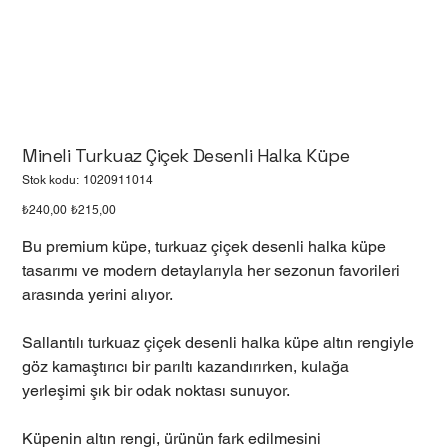
Mineli Turkuaz Çiçek Desenli Halka Küpe
Stok
Stok kodu:
1020911014
kodu:
1020911014
Orijinal
İndirimli
₺240,00
₺215,00
fiyat
fiyat
Bu premium küpe, turkuaz çiçek desenli halka küpe
tasarımı ve modern detaylarıyla her sezonun favorileri
arasında yerini alıyor.
Sallantılı turkuaz çiçek desenli halka küpe altın rengiyle
göz kamaştırıcı bir parıltı kazandırırken, kulağa
yerleşimi şık bir odak noktası sunuyor.
Küpenin altın rengi, ürünün fark edilmesini