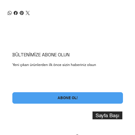
BÜLTENİMİZE ABONE OLUN
Yeni çıkan ürünlerden ilk önce sizin haberiniz olsun
Evet , Bülten Aboneliği şartlarını kabul ediyorum
*
ABONE OL!
Sayfa Başı