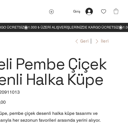
Giriş
Geri
İleri
eli Pembe Çiçek
enli Halka Küpe
20911013
:
0911013
,00
pe, pembe çiçek desenli halka küpe tasarımı ve
rıyla her sezonun favorileri arasında yerini alıyor.