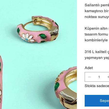
Sallantılı pem
kamaştırıcı bir
noktası sunuy
Küpenin altın 
tasarım formu
kombinleriyle
316 L kaliteli
yapmayan yapı
Adet
Stokta sadece
Sepe