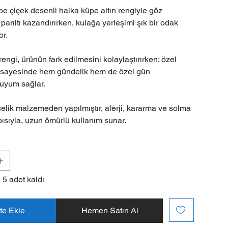
be çiçek desenli halka küpe altın rengiyle göz
 parıltı kazandırırken, kulağa yerleşimi şık bir odak
or.
rengi, ürünün fark edilmesini kolaylaştırırken; özel
 sayesinde hem gündelik hem de özel gün
 uyum sağlar.
 çelik malzemeden yapılmıştır, alerji, kararma ve solma
sıyla, uzun ömürlü kullanım sunar.
 5 adet kaldı
te Ekle
Hemen Satın Al