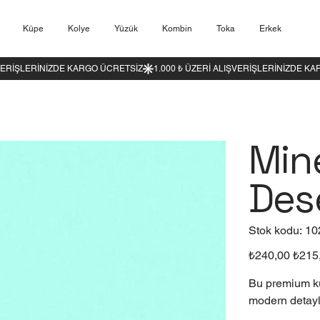
Küpe
Kolye
Yüzük
Kombin
Toka
Erkek
Min
Des
Stok
Stok kodu:
10
kodu
102
Orijinal
İndirimli
₺240,00
₺215
fiyat
fiyat
Bu premium kü
modern detayla