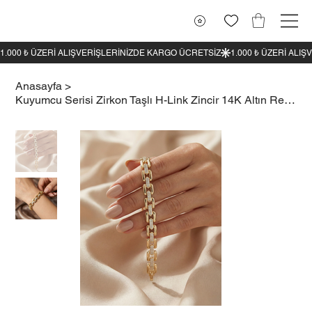
1.000 ₺ ÜZERI ALIŞVERIŞLERINIZDE KARGO ÜCRETSIZ
Anasayfa
>
Kuyumcu Serisi Zirkon Taşlı H-Link Zincir 14K Altın Renk Bileklik