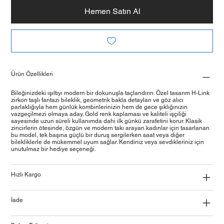
Hemen Satın Al
Ürün Özellikleri
Bileğinizdeki ışıltıyı modern bir dokunuşla taçlandırın. Özel tasarım H-Link
zirkon taşlı fantazi bileklik, geometrik bakla detayları ve göz alıcı
parlaklığıyla hem günlük kombinlerinizin hem de gece şıklığınızın
vazgeçilmezi olmaya aday. Gold renk kaplaması ve kaliteli işçiliği
sayesinde uzun süreli kullanımda dahi ilk günkü zarafetini korur. Klasik
zincirlerin ötesinde, özgün ve modern takı arayan kadınlar için tasarlanan
bu model, tek başına güçlü bir duruş sergilerken saat veya diğer
bilekliklerle de mükemmel uyum sağlar. Kendiniz veya sevdikleriniz için
unutulmaz bir hediye seçeneği.
Hızlı Kargo
İade