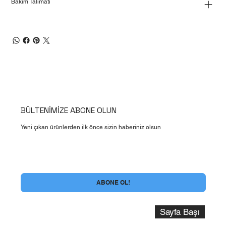
Bakım Talimatı
BÜLTENİMİZE ABONE OLUN
Yeni çıkan ürünlerden ilk önce sizin haberiniz olsun
Evet , Bülten Aboneliği şartlarını kabul ediyorum
*
ABONE OL!
Sayfa Başı