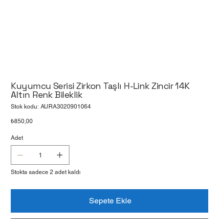
Kuyumcu Serisi Zirkon Taşlı H-Link Zincir 14K
Altın Renk Bileklik
Stok
Stok kodu:
AURA3020901064
kodu:
AURA3020901064
Fiyat
₺850,00
Adet
Stokta sadece 2 adet kaldı
Sepete Ekle