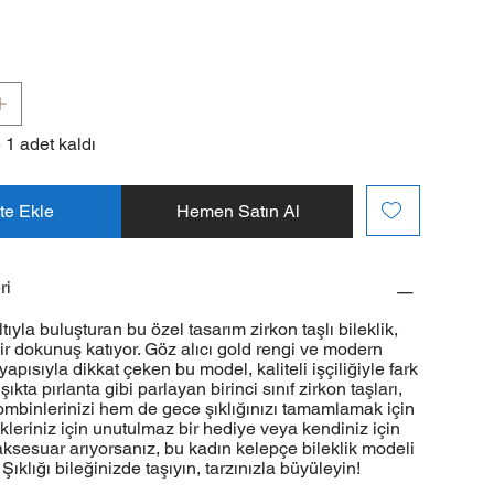
 1 adet kaldı
te Ekle
Hemen Satın Al
ri
ıltıyla buluşturan bu özel tasarım zirkon taşlı bileklik,
 bir dokunuş katıyor. Göz alıcı gold rengi ve modern
apısıyla dikkat çeken bu model, kaliteli işçiliğiyle fark
ışıkta pırlanta gibi parlayan birinci sınıf zirkon taşları,
mbinlerinizi hem de gece şıklığınızı tamamlamak için
ikleriniz için unutulmaz bir hediye veya kendiniz için
ksesuar arıyorsanız, bu kadın kelepçe bileklik modeli
Şıklığı bileğinizde taşıyın, tarzınızla büyüleyin!