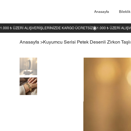
Anasayfa
Bileklik
1.000 ₺ ÜZERI ALIŞVERIŞLERINIZDE KARGO ÜCRETSIZ
Anasayfa
>
Kuyumcu Serisi Petek Desenli Zirkon Taşlı