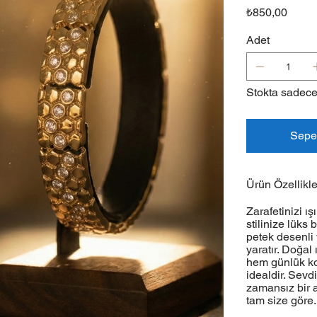
Fiyat
₺850,00
Adet
Stokta sadece
Sepe
Ürün Özellikle
Zarafetinizi ış
stilinize lüks
petek desenli y
yaratır. Doğal 
hem günlük ko
idealdir. Sevd
zamansız bir a
tam size göre. 