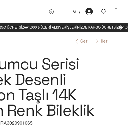
Giriş
Geri
İleri
umcu Serisi
ek Desenli
on Taşlı 14K
n Renk Bileklik
RA3020901065
:
A3020901065