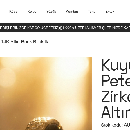
Küpe
Kolye
Yüzük
Kombin
Toka
Erkek
 14K Altın Renk Bileklik
Kuy
Pet
Zirk
Altı
Stok
Stok kodu:
AU
kodu
AUR