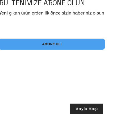
BÜLTENİMİZE ABONE OLUN
Yeni çıkan ürünlerden ilk önce sizin haberiniz olsun
Evet , Bülten Aboneliği şartlarını kabul ediyorum
*
ABONE OL!
Sayfa Başı