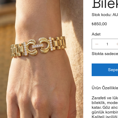
Bile
Stok
Stok kodu:
AU
kodu
AUR
Fiyat
₺850,00
Adet
Stokta sadece
Sepe
Ürün Özellikle
Zarafeti ve lü
bileklik, moder
katar. Göz alı
günlük kombinl
Kaliteli işçil