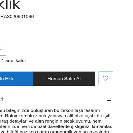
klik
RA3020901066
:
A3020901066
 1 adet kaldı
te Ekle
Hemen Satın Al
ri
ksü bileğinizde buluşturan bu zirkon taşlı tasarım
n Rolex kombin zincir yapısıyla stilinize eşsiz bir ışıltı
cı taş detayları ve altın renginin sıcak uyumu, hem
erinizde hem de özel davetlerde şıklığınızı tamamlar.
iği ve bileği nazikçe saran ergonomik yapısı sayesinde