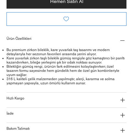
Hemen Satın Al
Ürün Özellikleri
Bu premium zirkon bileklik, kare yuvarlak taş tasarımı ve modern
detaylarıyla her sezonun favorileri arasında yerini alıyor.
Kare yuvarlak zirkon taşlı bileklik gümüş rengiyle göz kamaştırıcı bir parıltı
kazandırırken, bileğe yerleşimi şık bir odak noktası sunuyor.
Bilekliğin gümüş rengi, ürünün fark edilmesini kolaylaştırırken; özel
tasarım formu sayesinde hem gündelik hem de özel gün kombinleriyle
uyum sağlar.
316 L kaliteli çelik malzemeden yapılmıştır, alerji, kararma ve solma
yapmayan yapısıyla, uzun ömürlü kullanım sunar.
Hızlı Kargo
İade
Bakım Talimatı