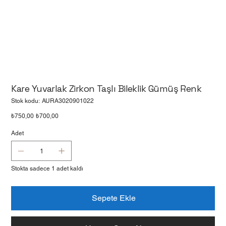
Kare Yuvarlak Zirkon Taşlı Bileklik Gümüş Renk
Stok
Stok kodu:
AURA3020901022
kodu:
AURA3020901022
Orijinal
İndirimli
₺750,00
₺700,00
fiyat
fiyat
Adet
Stokta sadece 1 adet kaldı
Sepete Ekle