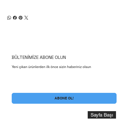
BÜLTENİMİZE ABONE OLUN
Yeni çıkan ürünlerden ilk önce sizin haberiniz olsun
Evet , Bülten Aboneliği şartlarını kabul ediyorum
*
ABONE OL!
Sayfa Başı